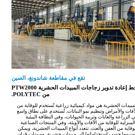
تقع في مقاطعة شاندونغ، الصين
خط إعادة تدوير زجاجات المبيدات الحشرية PTW2000
من POLYTEC.
مبيدات الحشرية هي مواد كيميائية زراعية تُستخدم للوقاية من
آفات والأمراض وتنظيم نمو النباتات. تُستخدم على نطاق واسع
 الزراعة والغابات وتربية الحيوانات، وفي النظافة البيئية
لمنزلية للوقاية من الآفات والأوبئة، وفي المنتجات الصناعية
وقاية من العفن والعث. تتعدد أنواع المبيدات الحشرية، ويمكن
سيمها حسب استخداماتها إلى مبيدات حشرية، ومبيدات قراد،