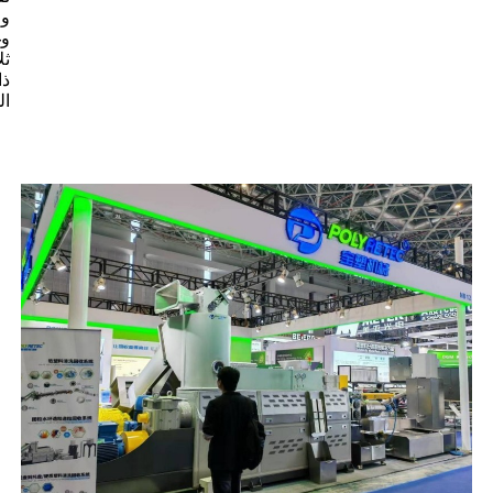
وم
وغ
ذا
ال