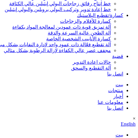
خط إنتاج رقائق زجاجات البولي إيثيلين عالي الكثافة
خط إعادة تدوير وتركيب البولي بروبلين والبولي إيثيلين
كسارة/تقطيع البلاستيك
كسارة للأفلام والزجاجات
آلة تمزيق قوية ذات عمودين لمعالجة المواد بكفاءة
آلة الطحن عالية السرعة والدقة
كسارة الأنابيب الشخصية الخاصة
آلة تقطيع فعّالة ذات عمود واحد لإدارة النفايات بشكل م
مجفف عصر عالي الكفاءة لإزالة الرطوبة بشكل مثالي
قضية
حالات إعادة التدوير
آلة التقطيع والسحق
اتصل بنا
بيت
منتجات
أخبار
معلومات عنا
اتصل بنا
×
English
بيت