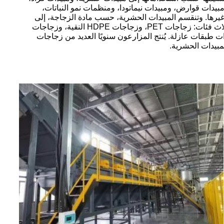
بيدات قوارض، ومبيدات نيماتودا، ومنظمات نمو النباتات،
يرها. وتنقسم المبيدات الحشرية، حسب مادة الزجاجة، إلى
ثلاث فئات: زجاجات PET، وزجاجات HDPE النقية، وزجاجات
ت طبقات عازلة. يُنتج المزارعون سنويًا العديد من زجاجات
مبيدات الحشرية.