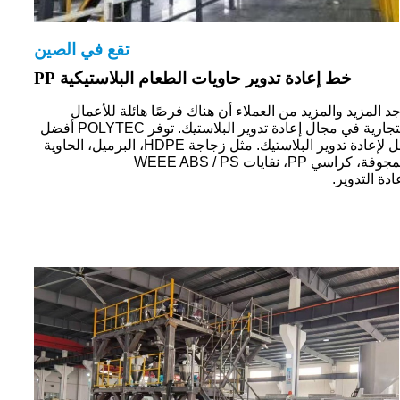
تقع في الصين
خط إعادة تدوير حاويات الطعام البلاستيكية PP
د المزيد والمزيد من العملاء أن هناك فرصًا هائلة للأعمال
التجارية في مجال إعادة تدوير البلاستيك. توفر POLYTEC أفضل
حل لإعادة تدوير البلاستيك. مثل زجاجة HDPE، البرميل، الحاوية
وفة، كراسي PP، نفايات WEEE ABS / PS
ادة التدوير.