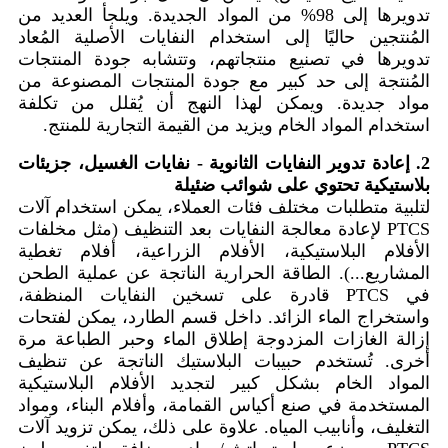
تدويرها إلى 98% من المواد الجديدة. ويلجأ العديد من
المُنتجين حاليًا إلى استخدام النفايات الأصلية المُعاد
تدويرها في تصنيع منتجاتهم، وتتشابه جودة المنتجات
المُنتجة إلى حد كبير مع جودة المنتجات المصنوعة من
مواد جديدة. ويمكن لهذا النهج أن يُقلل من تكلفة
استخدام المواد الخام ويزيد من القيمة التجارية للمنتج.
2. إعادة تدوير النفايات الثانوية - نفايات الغسيل، جزيئات
بلاستيكية تحتوي على شوائب ضئيلة
لتلبية متطلبات مختلف فئات العملاء، يمكن استخدام آلات
PTCS لإعادة معالجة النفايات بعد التنظيف (مثل مخلفات
الأفلام البلاستيكية، الأفلام الزراعية، أفلام تغطية
المشاريع...). الطاقة الحرارية الناتجة عن عملية الطحن
في PTCS قادرة على تسخين النفايات المنظفة،
واستخراج الماء الزائد. داخل قسم الطارد، يمكن لفتحات
إزالة الغازات المزدوجة إطلاق الماء وحبر الطباعة مرة
أخرى. تُستخدم حبيبات البلاستيك الناتجة عن تنظيف
المواد الخام بشكل كبير لتجديد الأفلام البلاستيكية
المستخدمة في صنع أكياس القمامة، وأفلام البناء، ومواد
التغليف، وأنابيب المياه. علاوة على ذلك، يمكن تزويد آلات