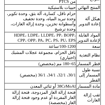
من PTCS
المنتج النهائي
حبيبات بلاستيكية
حزام ناقل، كسارة، آلة بثق، وحدة تكوير،
هيكل آلة
وحدة تبريد المياه، وحدة تجفيف
إعادة التدوير
وأسطوانة تخزين، وحدة إزالة الغازات،
وحدة ترشيح
المواد القابلة
HDPE، LDPE، LLDPE، PP، BOPP،
لإعادة التدوير
CPP، OPP، PA، PC، PS، PU، EPS
سعة
100-1200/ساعة
ناقل الحزام، مجموعة عجلات المشبك
نظام التغذية
(اختياري)
قطر المسمار
65~180 مم (مخصص)
نسبة طول
المسمار إلى
30/1، 32/1، 34/1، 36/1 (مخصص)
القطر
مادة المسمار
38CrMoAl أو ثنائي المعدن
فتحة إزالة الغاز المزدوجة، فتحة إزالة
ثقب إزالة
الغاز المفردة أو عدم وجود فتحة إزالة
الغازات
الغاز (مخصصة)