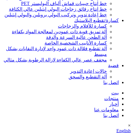
خط إنتاج حبيبات قماش ألياف البوليستر PET
خط إنتاج رقائق زجاجات البولي إيثيلين عالي الكثافة
خط إعادة تدوير وتركيب البولي بروبلين والبولي إيثيلين
كسارة/تقطيع البلاستيك
كسارة للأفلام والزجاجات
آلة تمزيق قوية ذات عمودين لمعالجة المواد بكفاءة
آلة الطحن عالية السرعة والدقة
كسارة الأنابيب الشخصية الخاصة
آلة تقطيع فعّالة ذات عمود واحد لإدارة النفايات بشكل
مبسط
مجفف عصر عالي الكفاءة لإزالة الرطوبة بشكل مثالي
قضية
حالات إعادة التدوير
آلة التقطيع والسحق
اتصل بنا
بيت
منتجات
أخبار
معلومات عنا
اتصل بنا
×
English