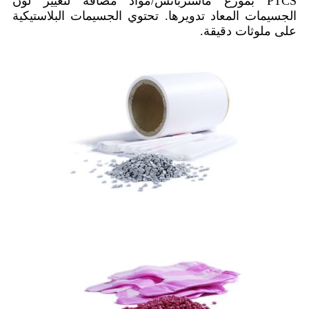
PTCS بموزع ماسترباتش/مواد مضافة لتغيير لون
الجسيمات المعاد تدويرها. تحتوي الجسيمات البلاستيكية
على ملوثات دقيقة.