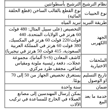
نظام الترشيح
الترشيح بأسطوانتين
نوع القطع بالقالب الساخن (قطع الحلقة
نوع الحبيبات
المائية)
طريقة التبريد
تبريد المياه
التخصيص (على سبيل المثال: 480 فولت
60 هرتز في الولايات المتحدة، 440
الجهد
فولت/220 فولت 60 هرتز في المكسيك،
االكهربى
380 فولت 60 هرتز في المملكة العربية
السعودية، 415 فولت 50 هرتز في نيجيريا)
كاشف المعادن (S+S ألمانيا)، مجموعة
الملحقات
عجلات، دفعة رئيسية ملونة ومقياس
الاختيارية
إضافي، مجفف طرد مركزي
تاريخ التسليم
يستغرق تخصيص الجهاز من 50 إلى 70
او الوصول
يومًا.
ضمان
سنة واحدة
يمكن إرسال المهندسين إلى مصانع
خدمة ما بعد
العملاء في الخارج للمساعدة في تركيب
البيع
الآلات