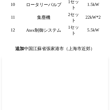
1セッ
10
1.5kW
ロータリーバルブ
ト
2セッ
11
22kW*2
集塵機
ト
1セッ
12
5.5kW
Atex制御システム
ト
追加
中国江蘇省張家港市（上海市近郊）