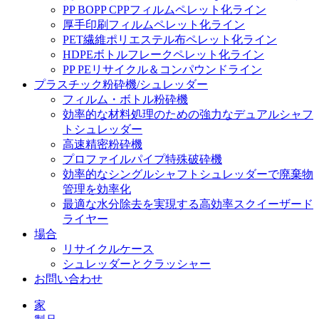
PP BOPP CPPフィルムペレット化ライン
厚手印刷フィルムペレット化ライン
PET繊維ポリエステル布ペレット化ライン
HDPEボトルフレークペレット化ライン
PP PEリサイクル＆コンパウンドライン
プラスチック粉砕機/シュレッダー
フィルム・ボトル粉砕機
効率的な材料処理のための強力なデュアルシャフ
トシュレッダー
高速精密粉砕機
プロファイルパイプ特殊破砕機
効率的なシングルシャフトシュレッダーで廃棄物
管理を効率化
最適な水分除去を実現する高効率スクイーザード
ライヤー
場合
リサイクルケース
シュレッダーとクラッシャー
お問い合わせ
家