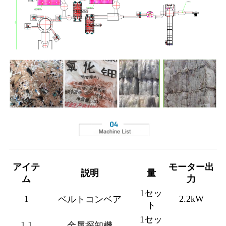
アイテ
モーター出
説明
量
ム
力
1セッ
1
2.2kW
ベルトコンベア
ト
1セッ
1.1
金属探知機