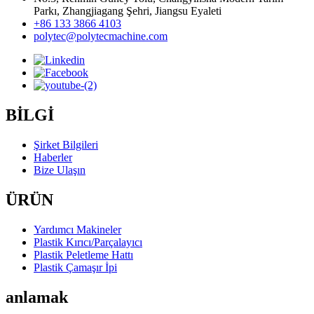
Parkı, Zhangjiagang Şehri, Jiangsu Eyaleti
+86 133 3866 4103
polytec@polytecmachine.com
BİLGİ
Şirket Bilgileri
Haberler
Bize Ulaşın
ÜRÜN
Yardımcı Makineler
Plastik Kırıcı/Parçalayıcı
Plastik Peletleme Hattı
Plastik Çamaşır İpi
anlamak