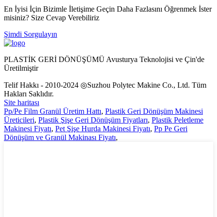
En İyisi İçin Bizimle İletişime Geçin Daha Fazlasını Öğrenmek İster
misiniz? Size Cevap Verebiliriz
Şimdi Sorgulayın
PLASTİK GERİ DÖNÜŞÜMÜ Avusturya Teknolojisi ve Çin'de
Üretilmiştir
Telif Hakkı - 2010-2024 ◎Suzhou Polytec Makine Co., Ltd. Tüm
Hakları Saklıdır.
Site haritası
Pp/Pe Film Granül Üretim Hattı
,
Plastik Geri Dönüşüm Makinesi
Üreticileri
,
Plastik Şişe Geri Dönüşüm Fiyatları
,
Plastik Peletleme
Makinesi Fiyatı
,
Pet Şişe Hurda Makinesi Fiyatı
,
Pp Pe Geri
Dönüşüm ve Granül Makinası Fiyatı
,