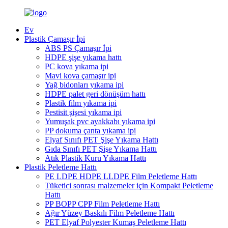
Ev
Plastik Çamaşır İpi
ABS PS Çamaşır İpi
HDPE şişe yıkama hattı
PC kova yıkama ipi
Mavi kova çamaşır ipi
Yağ bidonları yıkama ipi
HDPE palet geri dönüşüm hattı
Plastik film yıkama ipi
Pestisit şişesi yıkama ipi
Yumuşak pvc ayakkabı yıkama ipi
PP dokuma çanta yıkama ipi
Elyaf Sınıfı PET Şişe Yıkama Hattı
Gıda Sınıfı PET Şişe Yıkama Hattı
Atık Plastik Kuru Yıkama Hattı
Plastik Peletleme Hattı
PE LDPE HDPE LLDPE Film Peletleme Hattı
Tüketici sonrası malzemeler için Kompakt Peletleme
Hattı
PP BOPP CPP Film Peletleme Hattı
Ağır Yüzey Baskılı Film Peletleme Hattı
PET Elyaf Polyester Kumaş Peletleme Hattı