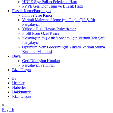
HDPE Şişe Pulları Peletleme Hattı
PP PE Geri Dönüşüm ve Bileşik Hattı
Plastik Kırıcı/Parçalayıcı
Film ve Şişe Kırıcı
Verimli Malzeme İşleme için Güçlü Çift Şaftlı
Parçalayıcı
Yüksek Hızlı Hassas Pulverizatör
Profil Boru Özel Kırıcı
Kolaylaştırılmış Atık Yönetimi için Verimli Tek Şaftlı
Parçalayıcı
Optimum Nem Giderimi için Yüksek Verimli Sıkma
Kurutma Makinesi
Dava
Geri Dönüşüm Kutuları
Parçalayıcı ve Kırıcı
Bize Ulaşın
Ev
Ürünler
Haberler
Hakkımızda
Bize Ulaşın
×
English