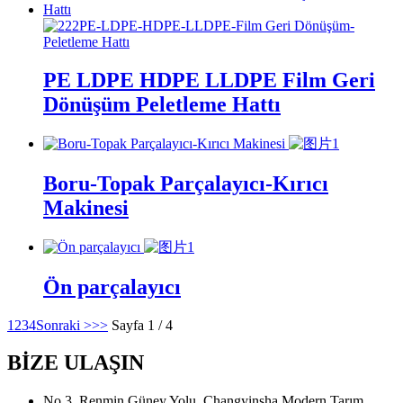
PE LDPE HDPE LLDPE Film Geri
Dönüşüm Peletleme Hattı
Boru-Topak Parçalayıcı-Kırıcı
Makinesi
Ön parçalayıcı
1
2
3
4
Sonraki >
>>
Sayfa 1 / 4
BİZE ULAŞIN
No.3, Renmin Güney Yolu, Changyinsha Modern Tarım