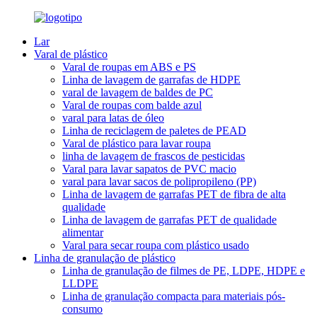
Lar
Varal de plástico
Varal de roupas em ABS e PS
Linha de lavagem de garrafas de HDPE
varal de lavagem de baldes de PC
Varal de roupas com balde azul
varal para latas de óleo
Linha de reciclagem de paletes de PEAD
Varal de plástico para lavar roupa
linha de lavagem de frascos de pesticidas
Varal para lavar sapatos de PVC macio
varal para lavar sacos de polipropileno (PP)
Linha de lavagem de garrafas PET de fibra de alta
qualidade
Linha de lavagem de garrafas PET de qualidade
alimentar
Varal para secar roupa com plástico usado
Linha de granulação de plástico
Linha de granulação de filmes de PE, LDPE, HDPE e
LLDPE
Linha de granulação compacta para materiais pós-
consumo