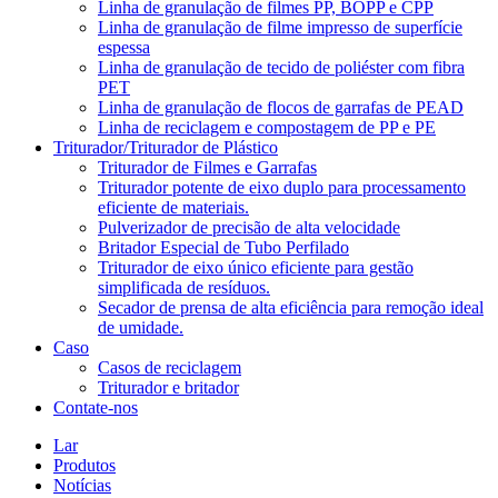
Linha de granulação de filmes PP, BOPP e CPP
Linha de granulação de filme impresso de superfície
espessa
Linha de granulação de tecido de poliéster com fibra
PET
Linha de granulação de flocos de garrafas de PEAD
Linha de reciclagem e compostagem de PP e PE
Triturador/Triturador de Plástico
Triturador de Filmes e Garrafas
Triturador potente de eixo duplo para processamento
eficiente de materiais.
Pulverizador de precisão de alta velocidade
Britador Especial de Tubo Perfilado
Triturador de eixo único eficiente para gestão
simplificada de resíduos.
Secador de prensa de alta eficiência para remoção ideal
de umidade.
Caso
Casos de reciclagem
Triturador e britador
Contate-nos
Lar
Produtos
Notícias