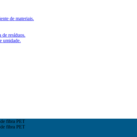
ente de materiais.
a de resíduos.
de umidade.