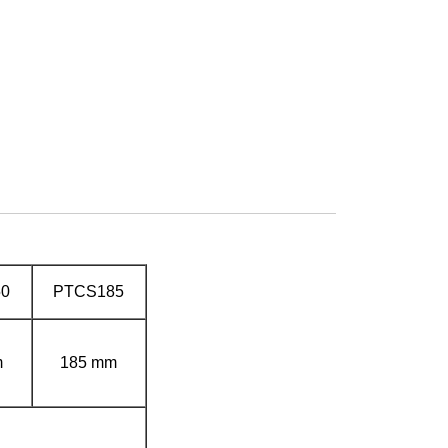
0
PTCS185
m
185 mm