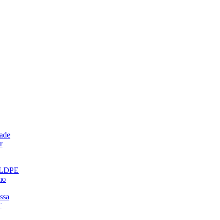
dade
r
 LLDPE
mo
ssa
T