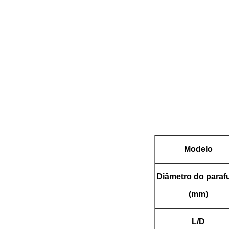
Modelo
Diâmetro do paraf
(mm)
L/D