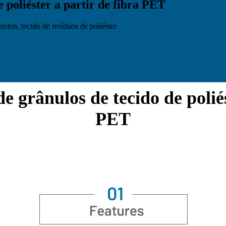
 poliéster a partir de fibra PET
 nylon, tecido de resíduos de poliéster
 grânulos de tecido de poliés
PET