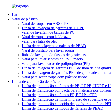
Lar
Varal de plástico
Varal de roupas em ABS e PS
Linha de lavagem de garrafas de HDPE
varal de lavagem de baldes de PC
Varal de roupas com balde azul
varal para latas de óleo
Linha de reciclagem de paletes de PEAD
Varal de plástico para lavar roupa
linha de lavagem de frascos de pesticidas
Varal para lavar sapatos de PVC macio
varal para lavar sacos de polipropileno (PP)
Linha de lavagem de garrafas PET de fibra de alta quali
Linha de lavagem de garrafas PET de qualidade alimenta
Varal para secar roupa com plástico usado
Linha de granulação de plástico
Linha de granulação de filmes de PE, LDPE, HDPE e
Linha de granulação compacta para materiais pós-consu
Linha de granulação de filmes PP, BOPP e CPP
Linha de granulação de filme impresso de superfície espe
Linha de granulação de tecido de poliéster com fibra PE
Linha de granulação de flocos de garrafas de PEAD