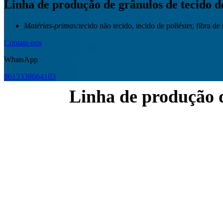
Linha de produção de grânulos de tecido de
Matérias-primas:
tecido não tecido, tecido de poliéster, fibra de
Contate-nos
WhatsApp
8613338664103
Linha de produção de