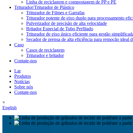
Linha de reciclagem e compostagem de PP e PE
Triturador/Triturador de Plástico
Triturador de Filmes e Garrafas
Triturador potente de eixo duplo para processamento efici
Pulverizador de precisão de alta velocidade
Britador Especial de Tubo Perfilado
Triturador de eixo único eficiente para gestão simplificad
Secador de prensa de alta eficiência para remoção ideal 
Caso
Casos de reciclagem
Triturador e britador
Contate-nos
Lar
Produtos
Notícias
Sobre nós
Contate-nos
×
English