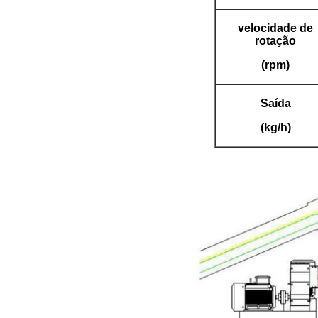
velocidade de
rotação
(rpm)
Saída
(kg/h)