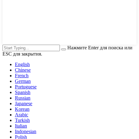
Нажмите Enter для поиска или
ESC для закрытия.
English
Chinese
French
German
Portuguese
Spanish
Russian
Japanese
Korean
Arabic
Turkish
Italian
Indonesian
Polish