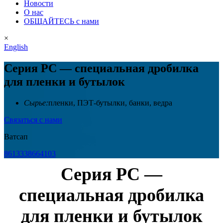
Новости
О нас
ОБЩАЙТЕСЬ с нами
×
English
Серия PC — специальная дробилка
для пленки и бутылок
Сырье:
пленки, ПЭТ-бутылки, банки, ведра
Связаться с нами
Ватсап
8613338664103
Серия PC —
специальная дробилка
для пленки и бутылок