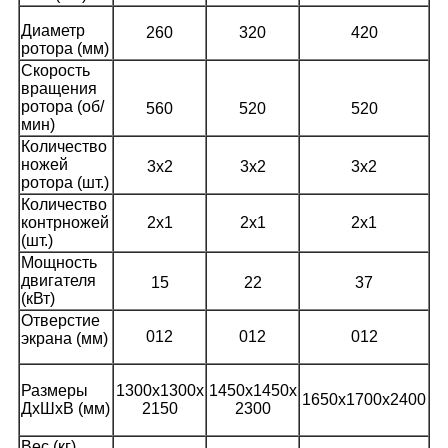
Диаметр
260
320
420
ротора (мм)
Скорость
вращения
ротора (об/
560
520
520
мин)
Количество
ножей
3x2
3x2
3x2
ротора (шт.)
Количество
контрножей
2x1
2x1
2x1
(шт.)
Мощность
двигателя
15
22
37
(кВт)
Отверстие
012
012
012
экрана (мм)
Размеры
1300x1300x
1450x1450x
1650x1700x2400
ДxШxВ (мм)
2150
2300
Вес (кг)