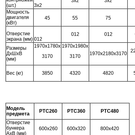
3x2
3x2
(шт.)
3x2
Мощность
двигателя
45
55
75
(кВт)
Отверстие
012
012
экрана (мм)
012
1970x1780x
1970x1980x
Размеры
2
ДxШxВ
1970x2180x3170
3170
3170
(мм)
Вес (кг)
3850
4320
4820
Модель
PT
С260
PT
С360
PT
С480
предмета
Отверстие
бункера
600x260
600x320
800x420
AxB (мм)