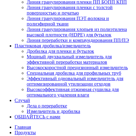
Линия гранулирования пленки ПП БОПП КПП
Линия гранулирования пленки с толстой
поверхностью и печатью
Линия гранулирования ПЭТ-волокна и
полиэфирной ткани
Линия гранулирования хлопьев из полиэтилена
высокой плотности (HDPE) для бутылок
Линия переработки и компаундирования ПП/ПЭ
Пластиковая дробилка/измельчитель
Дробилка для пленки и бутылок
Мощный двухвальный измельчитель для
эффективной переработки материалов
Высокоскоростной прецизионный измельчитель
Специальная дробилка для профильных труб
Эффективный одновальный измельчитель для
оптимизированной утилизации отходов
Высокоэффективная отжимная сушилка для
оптимального удаления влаги
Случай
Дела о переработке
Измельчитель и дробилка
ОБЩАЙТЕСЬ с нами
Главная
Продукты