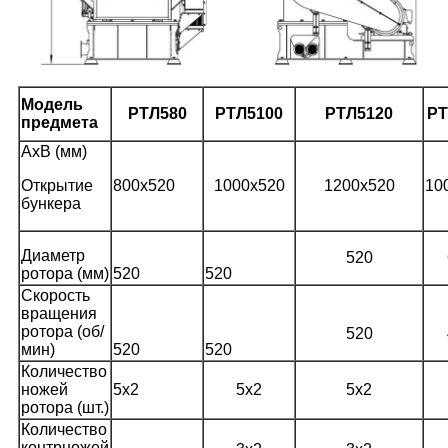
Модель
PT
Л580
PT
Л5100
PT
Л5120
PT
предмета
AxB (мм)
Открытие
800x520
1000x520
1200x520
10
бункера
Диаметр
520
ротора (мм)
520
520
Скорость
вращения
ротора (об/
520
мин)
520
520
Количество
ножей
5x2
5x2
5x2
ротора (шт.)
Количество
контрножей