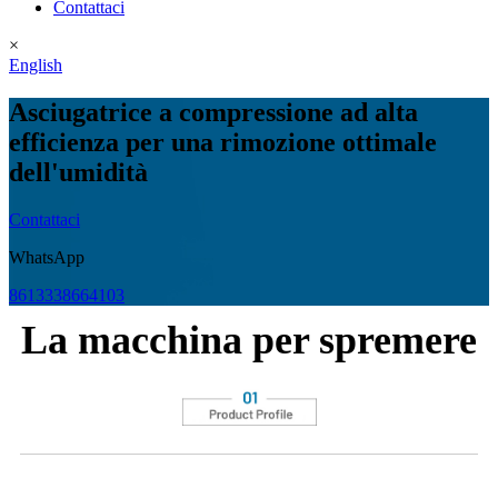
Contattaci
×
English
Asciugatrice a compressione ad alta
efficienza per una rimozione ottimale
dell'umidità
Contattaci
WhatsApp
8613338664103
La macchina per spremere