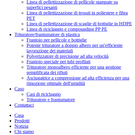
Linea di pellettizzazione di pellicole stampate su
superfici pesanti
Linea di pellettizzazione di tessuti in poliestere e fibra
PET
Linea di pellettizzazione di scaglie di bottiglie in HDPE
Linea di riciclaggio e compounding PP PE
Trituratore/frantumatore di plastica
Frantoio per pellicole e bottiglie
Potente trituratore a doppio albero per un'efficiente
lavorazione dei materiali
Polverizzatore di precisione ad alta velocità
Frantoio speciale per tubi profilati
Trituratore monoalbero efficiente per una gestione
semplificata dei rifiuti
Asciugatrice a compressione ad alta efficienza per una
rimozione ottimale dell'umidità
Caso
Casi di riciclaggio
Trituratore e frantumatore
Contattaci
Casa
Prodotti
Notizia
Chi siamo