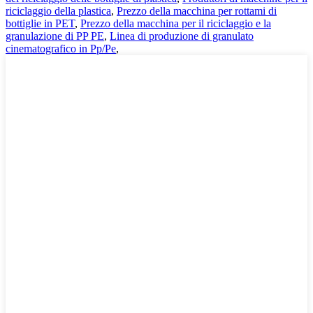
riciclaggio della plastica
,
Prezzo della macchina per rottami di
bottiglie in PET
,
Prezzo della macchina per il riciclaggio e la
granulazione di PP PE
,
Linea di produzione di granulato
cinematografico in Pp/Pe
,