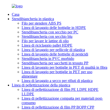
Casa
Stendibiancheria in plastica
Filo per stendere ABS PS
Linea di lavaggio delle bottiglie in HDPE
Stendibiancheria con secchio per PC
Stendibiancheria con secchio blu
Filo per lavare le lattine di olio
Linea di riciclaggio pallet HDPE
Linea di lavaggio per pellicole di plastica
Linea di lavaggio delle bottiglie di pesticidi
Stendibiancheria in PVC morbido
Stendibiancheria per sacchetti in tessuto PP
Linea di lavaggio per bottiglie in PET di qualità in fibra
Linea di lavaggio per bottiglie in PET per uso
alimentare
Linea di lavaggio a secco per rifiuti di plastica
Linea di pellettizzazione della plastica
Linea di pellettizzazione di film PE LDPE HDPE
LLDPE
Linea di pellettizzazione compatta per materiali post-
consumo
Linea di pellettizzazione di film PP BOPP CPP